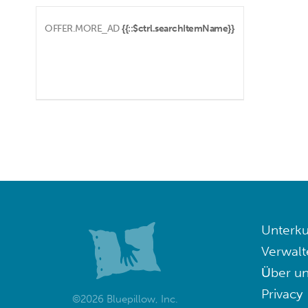
OFFER.MORE_AD
{{::$ctrl.searchItemName}}
Unterku
Verwalt
Über un
Privacy
©2026 Bluepillow, Inc.