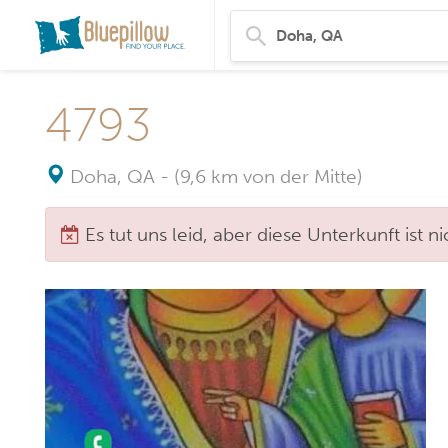
4793
Doha, QA
-
(9,6 km von der Mitte)
Es tut uns leid, aber diese Unterkunft ist 