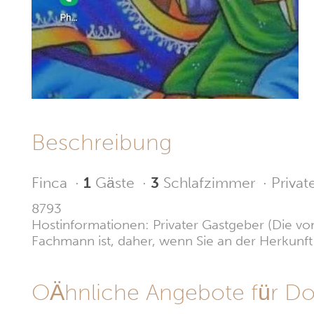
Beschreibung
Finca
·
1
Gäste
·
3
Schlafzimmer
·
Privat
8793
Hostinformationen: Privater Gastgeber (Die vom
Fachmann ist, daher, wenn Sie an der Herkunft i
OÄhnliche Angebote für D