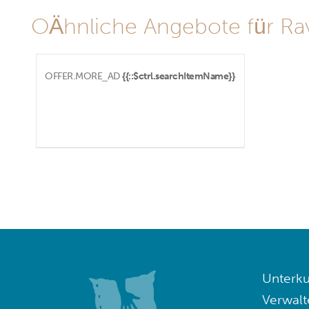
OÄhnliche Angebote für Ravel
OFFER.MORE_AD
{{::$ctrl.searchItemName}}
Unterku
Verwalt