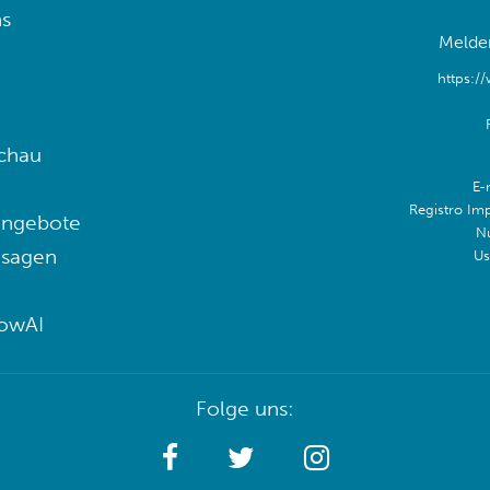
s
Melden
https:/
chau
E-
Registro Im
angebote
N
 sagen
Us
lowAI
Folge uns: