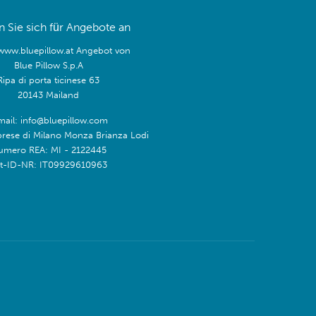
 Sie sich für Angebote an
/www.bluepillow.at Angebot von
Blue Pillow S.p.A
Ripa di porta ticinese 63
20143 Mailand
mail: info@bluepillow.com
prese di Milano Monza Brianza Lodi
umero REA: MI - 2122445
t-ID-NR: IT09929610963