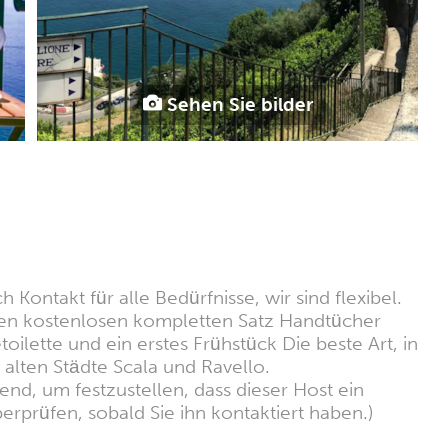
Sehen Sie bilder
Kontakt für alle Bedürfnisse, wir sind flexibel.
inen kostenlosen kompletten Satz Handtücher
ette und ein erstes Frühstück Die beste Art, in
 alten Städte Scala und Ravello.
nd, um festzustellen, dass dieser Host ein
erprüfen, sobald Sie ihn kontaktiert haben.)