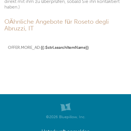
direkt mit ihm zu überprüfen, sobald Sie ihn kontaktiert
haben.)
OÄhnliche Angebote für Roseto degli
Abruzzi, IT
OFFER.MORE_AD
{{::$ctrl.searchItemName}}
©2026 Bluepillow, Inc.