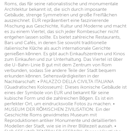
Roms, das für seine rationalistische und monumentale
Architektur bekannt ist, die sich durch imposante
Gebäude, strenge Symmetrien und große Freiflächen
auszeichnet. EUR repräsentiert eine faszinierende
Mischung aus Geschichte, Kultur und Moderne und macht
es zu einem Viertel, das sich jeder Rombesucher nicht
entgehen lassen sollte. Es bietet zahlreiche Restaurants,
Bars und Cafés, in denen Sie sowohl traditionelle
italienische Küche als auch internationale Gerichte
genießen können. Es gibt auch Einkaufszentren und Kinos
zum Einkaufen und zur Unterhaltung. Das Viertel ist über
die U-Bahn-Linie B gut mit dem Zentrum von Rom
verbunden, sodass Sie andere Teile der Stadt bequem
erkunden können. Sehenswürdigkeiten in der
Nachbarschaft: • PALAZZO DELLA CIVILTA ITALIANA
(Quadratisches Kolosseum): Dieses ikonische Gebäude ist
eines der Symbole von EUR und bekannt für seine
kubische Form und die zahlreichen Bögen. Es ist ein
perfekter Ort, um eindrucksvolle Fotos zu machen. •
MUSEUM DER RÖMISCHEN ZIVILISATION: Ein der
Geschichte Roms gewidmetes Museum mit
Reproduktionen antiker Monumente und detaillierten
Modellen der Stadt, wie sie in ihrer Blütezeit aussah. •