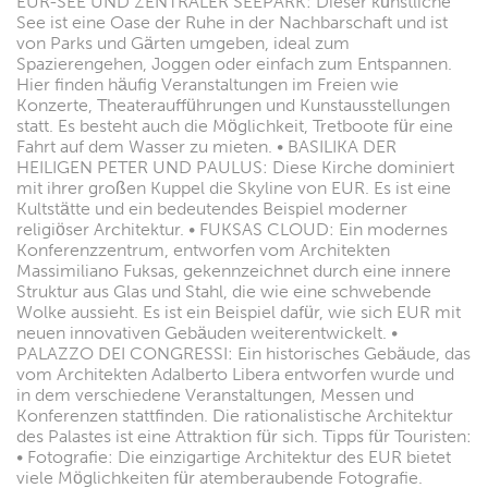
EUR-SEE UND ZENTRALER SEEPARK: Dieser künstliche
See ist eine Oase der Ruhe in der Nachbarschaft und ist
von Parks und Gärten umgeben, ideal zum
Spazierengehen, Joggen oder einfach zum Entspannen.
Hier finden häufig Veranstaltungen im Freien wie
Konzerte, Theateraufführungen und Kunstausstellungen
statt. Es besteht auch die Möglichkeit, Tretboote für eine
Fahrt auf dem Wasser zu mieten. • BASILIKA DER
HEILIGEN PETER UND PAULUS: Diese Kirche dominiert
mit ihrer großen Kuppel die Skyline von EUR. Es ist eine
Kultstätte und ein bedeutendes Beispiel moderner
religiöser Architektur. • FUKSAS CLOUD: Ein modernes
Konferenzzentrum, entworfen vom Architekten
Massimiliano Fuksas, gekennzeichnet durch eine innere
Struktur aus Glas und Stahl, die wie eine schwebende
Wolke aussieht. Es ist ein Beispiel dafür, wie sich EUR mit
neuen innovativen Gebäuden weiterentwickelt. •
PALAZZO DEI CONGRESSI: Ein historisches Gebäude, das
vom Architekten Adalberto Libera entworfen wurde und
in dem verschiedene Veranstaltungen, Messen und
Konferenzen stattfinden. Die rationalistische Architektur
des Palastes ist eine Attraktion für sich. Tipps für Touristen:
• Fotografie: Die einzigartige Architektur des EUR bietet
viele Möglichkeiten für atemberaubende Fotografie.