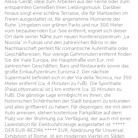
Alexa-Gerät, ideal zum Arbeiten aus der Ferne oder zum
entspannten Genießen Ihrer Lieblingsmusik. Darüber
hinaus sorgt eine schöne Terrasse, die für Mahlzeiten im
Freien ausgestattet ist, für angenehme Momente der
Ruhe. Umgeben von grünen Parks und nur 300 Meter
vom bezaubernden Eur-See entfernt, eignet sich dieser
Ort dank seiner Nähe zum neuen Konferenzzentrum „La
Nuvola“ in Fuksas und den zahlreichen Büros in der
Nachbarschaft perfekt für romantische Aufenthalte oder
Geschäftsreisen. Nur wenige Gehminuten entfernt finden
Sie die Viale Europa, die Hauptstraße von Eur, mit
zahlreichen Geschäften, Bars und Restaurants sowie das
große Einkaufszentrum Euroma 2. Der nächste
Supermarkt befindet sich in der Via della Tecnica, nur 350
Meter entfernt (ca. 4 Minuten zu Fuß). Die Sporthalle
(PalaLottomatica) ist 1 km entfernt (ca. 15 Minuten zu
Fuß). Die günstige Lage ermöglicht es Ihnen, die
historischen Schönheiten der Stadt bequem zu erkunden
und alles griffbereit zu haben. Für diejenigen, die mit dem
Auto anreisen, stehen kostenlose Parkplätze auf dem
Platz vor der Wohnung zur Verfügung, der auch mit einer
Ladestation für Elektrofahrzeuge ausgestattet ist. *****
DER EUR-BEZIRK ***** EUR, Abkürzung für Universal
Exhibition of Rome, ist ein modernes Viertel im Süden