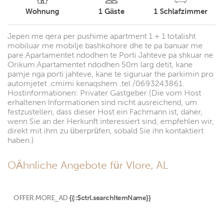
Wohnung
1
Gäste
1
Schlafzimmer
Jepen me qera per pushime apartment 1 + 1 totalisht
mobiluar me mobilje bashkohore dhe te pa banuar me
pare.Apartamentet ndodhen te Porti Jahteve pa shkuar ne
Orikum.Apartamentet ndodhen 50m larg detit, kane
pamje nga porti jahteve, kane te siguruar the parkimin pro
automjetet .cmimi kenaqshem .tel /0693243861.
Hostinformationen: Privater Gastgeber (Die vom Host
erhaltenen Informationen sind nicht ausreichend, um
festzustellen, dass dieser Host ein Fachmann ist, daher,
wenn Sie an der Herkunft interessiert sind, empfehlen wir,
direkt mit ihm zu überprüfen, sobald Sie ihn kontaktiert
haben.)
OÄhnliche Angebote für Vlore, AL
OFFER.MORE_AD
{{::$ctrl.searchItemName}}