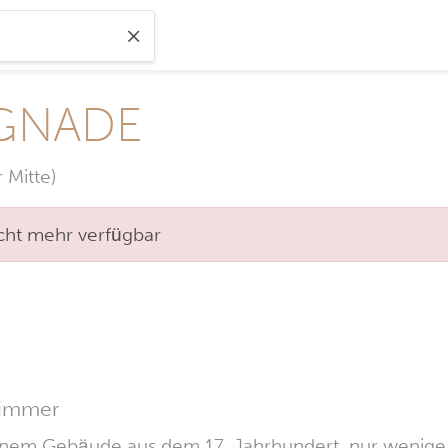
 GNADE
 Mitte)
nicht mehr verfügbar
zimmer
n einem Gebäude aus dem 17. Jahrhundert, nur wenig