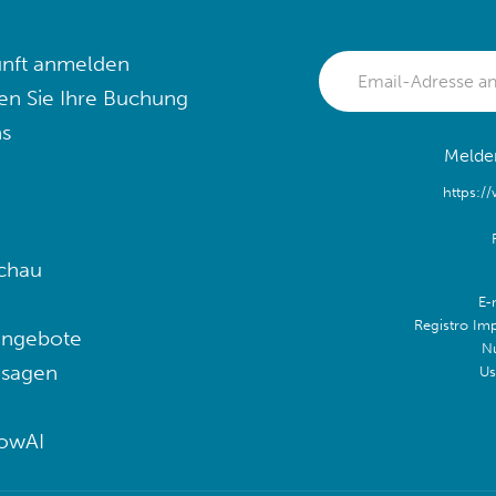
nft anmelden
en Sie Ihre Buchung
s
Melden
https:/
chau
E-
Registro Im
angebote
N
 sagen
Us
lowAI