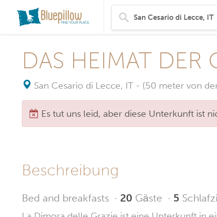
DAS HEIMAT DER
San Cesario di Lecce, IT
-
(50 meter von der
Es tut uns leid, aber diese Unterkunft ist 
Beschreibung
Bed and breakfasts
·
20
Gäste
·
5
Schlaf
La Dimora delle Grazie ist eine Unterkunft i