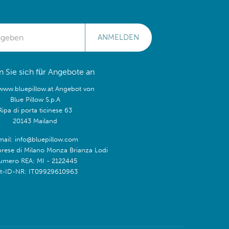
ANMELDEN
 Sie sich für Angebote an
/www.bluepillow.at Angebot von
Blue Pillow S.p.A
Ripa di porta ticinese 63
20143 Mailand
mail: info@bluepillow.com
prese di Milano Monza Brianza Lodi
umero REA: MI - 2122445
t-ID-NR: IT09929610963