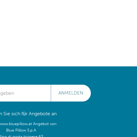
ANMELDEN
 Sie sich für Angebote an
/www.bluepillow.at Angebot von
Blue Pillow S.p.A
Ripa di porta ticinese 63