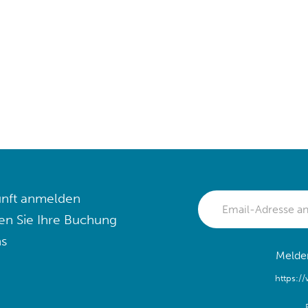
nft anmelden
en Sie Ihre Buchung
s
Melden
https:/