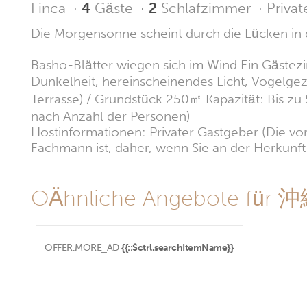
Finca
·
4
Gäste
·
2
Schlafzimmer
·
Privat
Die Morgensonne scheint durch die Lücken i
Basho-Blätter wiegen sich im Wind Ein Gästezi
Dunkelheit, hereinscheinendes Licht, Vogelgezw
Terrasse) / Grundstück 250㎡ Kapazität: Bis z
nach Anzahl der Personen)
Hostinformationen: Privater Gastgeber (Die vom
Fachmann ist, daher, wenn Sie an der Herkunft i
OÄhnliche Angebote für 
OFFER.MORE_AD
{{::$ctrl.searchItemName}}