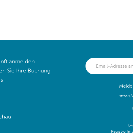
nft anmelden
en Sie Ihre Buchung
s
Melden
https:/
chau
E-
Registro Im