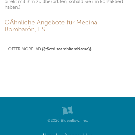
direkt mit ihm zu überprüfen, sobald Sie ihn kontaktiert
haben.)
OÄhnliche Angebote für Mecina
Bombarón, ES
OFFER.MORE_AD
{{::$ctrl.searchItemName}}
©2026 Bluepillow, Inc.