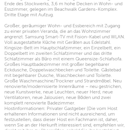
Ende des Stockwerks, 3,6 m hohe Decken in Wohn- und
Esszimmer, gelegen im Beachwalk Gardens-Komplex.
Dritte Etage mit Aufzug.
Großer, geräumiger Wohn- und Essbereich mit Zugang
zu einer privaten Veranda, die an das Wohnzimmer
angrenzt. Samsung Smart-TV mit Fision-Kabel und WLAN.
Voll ausgestattete Küche mit Geräten aus Edelstahl.
Kingsize-Bett im Hauptschlafzimmer, ein Einzelbett, ein
Doppelbett im zweiten Schlafzimmer und das dritte
Schlafzimmer als Büro mit einem Queensize-Schlafsofa.
Großes Hauptbadezimmer mit großer begehbarer
Eckdusche, Doppelwaschbecken und Toilette. Gästebad
mit begehbarer Dusche, Waschbecken und Toilette.
Große Waschmaschine/Trockner und Strandmöbel. Neu
renovierte/modernisierte Innenräume – neu gestrichen,
neue Kunstwerke, neue Leuchten, neuer Herd, neue
Ventilatoren, neue Jalousien, neue Böden und zwei
komplett renovierte Badezimmer.
Hostinformationen: Privater Gastgeber (Die vom Host
erhaltenen Informationen sind nicht ausreichend, um
festzustellen, dass dieser Host ein Fachmann ist, daher,
wenn Sie an der Herkunft interessiert sind, empfehlen wir,