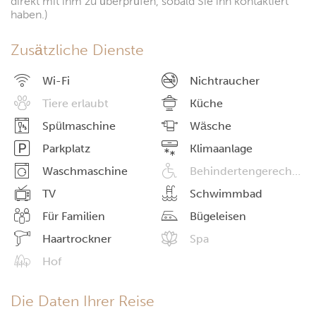
direkt mit ihm zu überprüfen, sobald Sie ihn kontaktiert
haben.)
Zusätzliche Dienste
Wi-Fi
Nichtraucher
Tiere erlaubt
Küche
Spülmaschine
Wäsche
Parkplatz
Klimaanlage
Waschmaschine
Behindertengerechte Einrichtungen
TV
Schwimmbad
Für Familien
Bügeleisen
Haartrockner
Spa
Hof
Die Daten Ihrer Reise