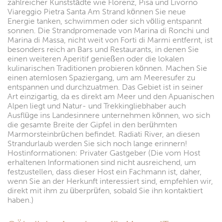
zahlreicher Kunststädte wie Florenz, Pisa und Livorno
Viareggio Pietra Santa Am Strand können Sie neue
Energie tanken, schwimmen oder sich völlig entspannt
sonnen. Die Strandpromenade von Marina di Ronchi und
Marina di Massa, nicht weit von Forti di Marmi entfernt, ist
besonders reich an Bars und Restaurants, in denen Sie
einen weiteren Aperitif genießen oder die lokalen
kulinarischen Traditionen probieren können. Machen Sie
einen atemlosen Spaziergang, um am Meeresufer zu
entspannen und durchzuatmen. Das Gebiet ist in seiner
Art einzigartig, da es direkt am Meer und den Apuanischen
Alpen liegt und Natur- und Trekkingliebhaber auch
Ausflüge ins Landesinnere unternehmen können, wo sich
die gesamte Breite der Gipfel in den berühmten
Marmorsteinbrüchen befindet. Radiati River, an diesen
Strandurlaub werden Sie sich noch lange erinnern!
Hostinformationen: Privater Gastgeber (Die vom Host
erhaltenen Informationen sind nicht ausreichend, um
festzustellen, dass dieser Host ein Fachmann ist, daher,
wenn Sie an der Herkunft interessiert sind, empfehlen wir,
direkt mit ihm zu überprüfen, sobald Sie ihn kontaktiert
haben.)