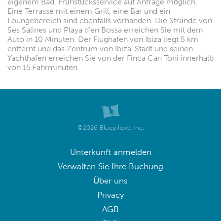
eigenem Bad. Frühstücksservice auf Anfrage möglich.
Eine Terrasse mit einem Grill, eine Bar und ein
Loungebereich sind ebenfalls vorhanden. Die Strände von
Ses Salines und Playa d'en Bossa erreichen Sie mit dem
Auto in 10 Minuten. Der Flughafen von Ibiza liegt 5 km
entfernt und das Zentrum von Ibiza-Stadt und seinen
Yachthafen erreichen Sie von der Finca Can Toni innerhalb
von 15 Fahrminuten.
©2026 Bluepillow, Inc.
Unterkunft anmelden
Verwalten Sie Ihre Buchung
Über uns
Privacy
AGB