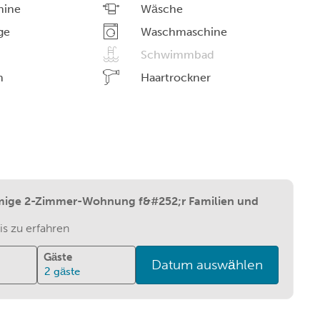
hine
Wäsche
ge
Waschmaschine
Schwimmbad
n
Haartrockner
mige 2-Zimmer-Wohnung f&#252;r Familien und
s zu erfahren
Gäste
Datum auswählen
2
gäste