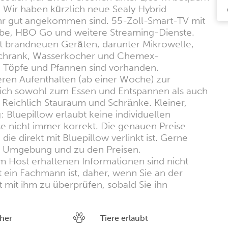
. Wir haben kürzlich neue Sealy Hybrid
hr gut angekommen sind. 55-Zoll-Smart-TV mit
Tube, HBO Go und weitere Streaming-Dienste.
t brandneuen Geräten, darunter Mikrowelle,
rschrank, Wasserkocher und Chemex-
, Töpfe und Pfannen sind vorhanden.
ren Aufenthalten (ab einer Woche) zur
ich sowohl zum Essen und Entspannen als auch
 Reichlich Stauraum und Schränke. Kleiner,
 Bluepillow erlaubt keine individuellen
se nicht immer korrekt. Die genauen Preise
ie direkt mit Bluepillow verlinkt ist. Gerne
ur Umgebung und zu den Preisen.
m Host erhaltenen Informationen sind nicht
t ein Fachmann ist, daher, wenn Sie an der
kt mit ihm zu überprüfen, sobald Sie ihn
her
Tiere erlaubt