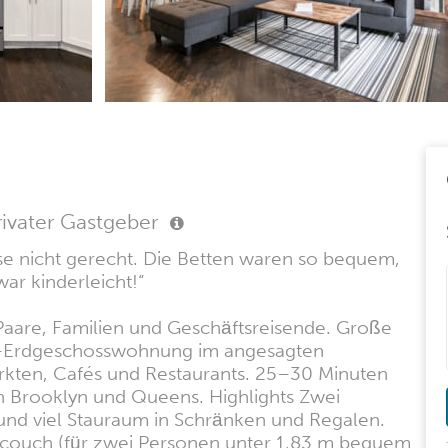
rivater Gastgeber
e nicht gerecht. Die Betten waren so bequem,
ar kinderleicht!“
Paare, Familien und Geschäftsreisende. Große
r-Erdgeschosswohnung im angesagten
rkten, Cafés und Restaurants. 25–30 Minuten
h Brooklyn und Queens. Highlights Zwei
und viel Stauraum in Schränken und Regalen.
couch (für zwei Personen unter 1,83 m bequem