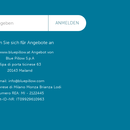
ANMELDEN
 Sie sich für Angebote an
/www.bluepillow.at Angebot von
Blue Pillow S.p.A
Ripa di porta ticinese 63
20143 Mailand
mail: info@bluepillow.com
prese di Milano Monza Brianza Lodi
umero REA: MI - 2122445
t-ID-NR: IT09929610963