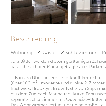
Beschreibung
Wohnung
·
4
Gäste
·
2
Schlafzimmer
·
P
„Die Bilder werden diesem geräumigen Zuhaus
dass ich nach der Marke gefragt habe. Parken w
– Barbara Über unsere Unterkunft Perfekt für 
(über 100 m²), moderne und ruhige 2-Zimme
Bushwick, Brooklyn. In der Nähe von Supermä
mit dem Zug nach Manhattan. Kurze Fahrt nac
separate Schlafzimmer mit Queensize-Betten 
Das Wohnzimmer verfügt über eine große Eck