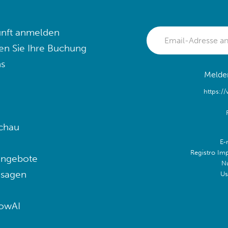
nft anmelden
en Sie Ihre Buchung
s
Melden
https:/
chau
E-
Registro Im
angebote
N
 sagen
Us
lowAI