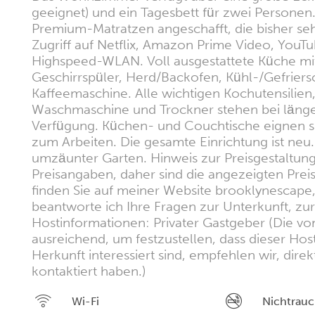
geeignet) und ein Tagesbett für zwei Personen
Premium-Matratzen angeschafft, die bisher se
Zugriff auf Netflix, Amazon Prime Video, You
Highspeed-WLAN. Voll ausgestattete Küche mi
Geschirrspüler, Herd/Backofen, Kühl-/Gefrie
Kaffeemaschine. Alle wichtigen Kochutensilien
Waschmaschine und Trockner stehen bei länge
Verfügung. Küchen- und Couchtische eignen s
zum Arbeiten. Die gesamte Einrichtung ist neu.
umzäunter Garten. Hinweis zur Preisgestaltung:
Preisangaben, daher sind die angezeigten Prei
finden Sie auf meiner Website brooklynescape, d
beantworte ich Ihre Fragen zur Unterkunft, z
Hostinformationen: Privater Gastgeber (Die vo
ausreichend, um festzustellen, dass dieser Hos
Herkunft interessiert sind, empfehlen wir, dire
kontaktiert haben.)
Wi-Fi
Nichtrauc