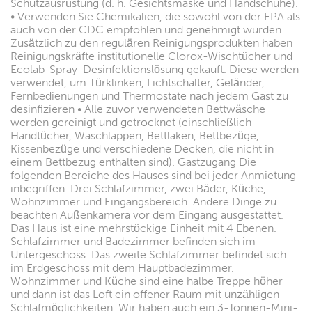
Schutzausrüstung (d. h. Gesichtsmaske und Handschuhe).
• Verwenden Sie Chemikalien, die sowohl von der EPA als
auch von der CDC empfohlen und genehmigt wurden.
Zusätzlich zu den regulären Reinigungsprodukten haben
Reinigungskräfte institutionelle Clorox-Wischtücher und
Ecolab-Spray-Desinfektionslösung gekauft. Diese werden
verwendet, um Türklinken, Lichtschalter, Geländer,
Fernbedienungen und Thermostate nach jedem Gast zu
desinfizieren • Alle zuvor verwendeten Bettwäsche
werden gereinigt und getrocknet (einschließlich
Handtücher, Waschlappen, Bettlaken, Bettbezüge,
Kissenbezüge und verschiedene Decken, die nicht in
einem Bettbezug enthalten sind). Gastzugang Die
folgenden Bereiche des Hauses sind bei jeder Anmietung
inbegriffen. Drei Schlafzimmer, zwei Bäder, Küche,
Wohnzimmer und Eingangsbereich. Andere Dinge zu
beachten Außenkamera vor dem Eingang ausgestattet.
Das Haus ist eine mehrstöckige Einheit mit 4 Ebenen.
Schlafzimmer und Badezimmer befinden sich im
Untergeschoss. Das zweite Schlafzimmer befindet sich
im Erdgeschoss mit dem Hauptbadezimmer.
Wohnzimmer und Küche sind eine halbe Treppe höher
und dann ist das Loft ein offener Raum mit unzähligen
Schlafmöglichkeiten. Wir haben auch ein 3-Tonnen-Mini-