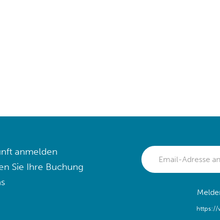
nft anmelden
en Sie Ihre Buchung
s
Melden
https:/