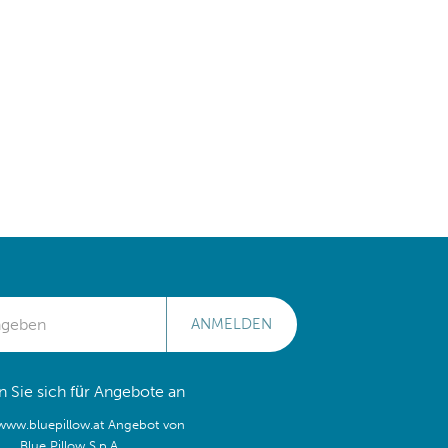
ANMELDEN
 Sie sich für Angebote an
/www.bluepillow.at Angebot von
Blue Pillow S.p.A