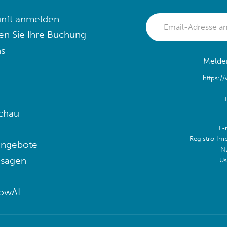
nft anmelden
en Sie Ihre Buchung
s
Melden
https:/
chau
E-
Registro Im
angebote
N
 sagen
Us
lowAI