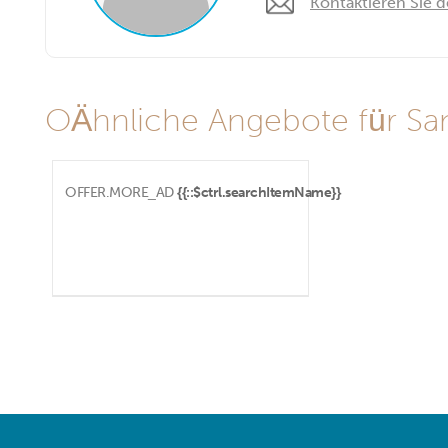
Kontaktieren Sie 
OÄhnliche Angebote für Sant'
OFFER.MORE_AD
{{::$ctrl.searchItemName}}