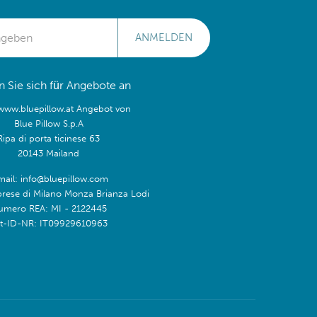
ANMELDEN
 Sie sich für Angebote an
/www.bluepillow.at Angebot von
Blue Pillow S.p.A
Ripa di porta ticinese 63
20143 Mailand
mail: info@bluepillow.com
prese di Milano Monza Brianza Lodi
umero REA: MI - 2122445
t-ID-NR: IT09929610963