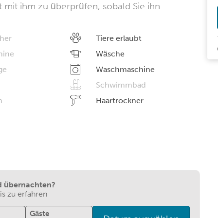
kt mit ihm zu überprüfen, sobald Sie ihn
her
Tiere erlaubt
hine
Wäsche
ge
Waschmaschine
Schwimmbad
n
Haartrockner
d übernachten?
s zu erfahren
Gäste