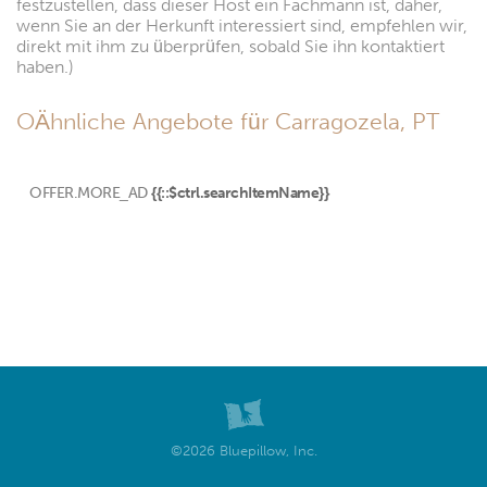
festzustellen, dass dieser Host ein Fachmann ist, daher,
wenn Sie an der Herkunft interessiert sind, empfehlen wir,
direkt mit ihm zu überprüfen, sobald Sie ihn kontaktiert
haben.)
OÄhnliche Angebote für Carragozela, PT
OFFER.MORE_AD
{{::$ctrl.searchItemName}}
©2026 Bluepillow, Inc.