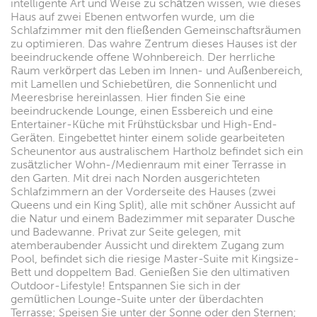
intelligente Art und Weise zu schätzen wissen, wie dieses
Haus auf zwei Ebenen entworfen wurde, um die
Schlafzimmer mit den fließenden Gemeinschaftsräumen
zu optimieren. Das wahre Zentrum dieses Hauses ist der
beeindruckende offene Wohnbereich. Der herrliche
Raum verkörpert das Leben im Innen- und Außenbereich,
mit Lamellen und Schiebetüren, die Sonnenlicht und
Meeresbrise hereinlassen. Hier finden Sie eine
beeindruckende Lounge, einen Essbereich und eine
Entertainer-Küche mit Frühstücksbar und High-End-
Geräten. Eingebettet hinter einem solide gearbeiteten
Scheunentor aus australischem Hartholz befindet sich ein
zusätzlicher Wohn-/Medienraum mit einer Terrasse in
den Garten. Mit drei nach Norden ausgerichteten
Schlafzimmern an der Vorderseite des Hauses (zwei
Queens und ein King Split), alle mit schöner Aussicht auf
die Natur und einem Badezimmer mit separater Dusche
und Badewanne. Privat zur Seite gelegen, mit
atemberaubender Aussicht und direktem Zugang zum
Pool, befindet sich die riesige Master-Suite mit Kingsize-
Bett und doppeltem Bad. Genießen Sie den ultimativen
Outdoor-Lifestyle! Entspannen Sie sich in der
gemütlichen Lounge-Suite unter der überdachten
Terrasse; Speisen Sie unter der Sonne oder den Sternen;