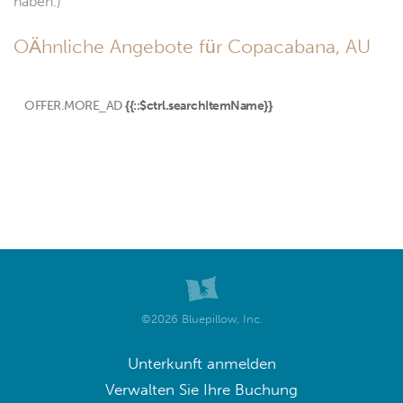
haben.)
OÄhnliche Angebote für Copacabana, AU
OFFER.MORE_AD
{{::$ctrl.searchItemName}}
©2026 Bluepillow, Inc.
Unterkunft anmelden
Verwalten Sie Ihre Buchung