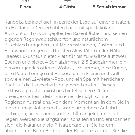
Finca
4
Gäste
5
Schlafzimmer
Kanooka befindet sich in perfekter Lage auf einer privaten,
55 Hektar großen, erhöhten Lage mit spektakulärer
Aussicht und ist von gepflegten Rasenflächen und seinen
eigenen Regenwaldschluchten und natürlichem
Buschland umgeben, mit Meeresstränden, Küsten- und
Bergwanderungen und lokalen Aktivitäten in der Nähe.
Dieses Luxushaus bietet Platz für bis zu 9 Gäste auf zwei
Ebenen und bietet 4 Schlafzimmer, 2,5 Badezimmer, ein
hervorragendes offenes Wohn-, Esszimmer, eine Küche,
eine Patio-Lounge mit Essbereich im Freien und Grill
sowie einen 12-Meter-Pool und ein Spa mit herrlichem
Blick auf die Landschaft von jedem Fenster . Dieses
exklusive private Luxushaus bietet seinen Gästen ein
unvergessliches Erlebnis in einer der idyllischsten
Regionen Australiens. Von dem Moment an, in dem Sie in
die von majestätischen Bäumen umgebene Auffahrt
einbiegen, bis Sie am wunderschön angelegten Pool
liegen, werden Sie langsamer, schalten ab und entspannen
sich; die Natur und die Privatsphäre um Sie herum
absorbieren. Beim Betreten der Residenz werden Sie die