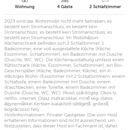
Wohnung
4
Gäste
2
Schlafzimmer
2023 wird das Wohnmobil nicht mehr betrieben, es
besteht kein Stromanschluss, es besteht kein
Stromanschluss, es besteht kein Stromanschluss, es
besteht kein Stromanschluss. Im Mobilházon-
Küchenschrank befinden sich 2 Schlafzimmer, 1
Badezimmer, eine voll ausgestattete Küche (Küche,
Esszimmer, Schlafzimmer), ein Badezimmer mit Dusche
(Dusche, WC, WC). Die Küchenausstattung umfasst einen
Kühlschrank (Küche, Esszimmer, Schlafzimmer), ein Bio-
Geschirrspüler (Küche, Badezimmer, Küche), ein 4-
stöckiges Wohn-/Esszimmer mit 2 Schlafzimmern, einem
Schlafsofa, einem Badezimmer mit Dusche, einem
Waschbecken, einer Toilette, einem Badezimmer mit
Dusche (Dusche, WC, WC). Mosó szárítógép, Okos tv,
netflix, internet, Olasz matracokkal, minő ségi illatos
ágyneműkkel.Kertben kialakított sütögető, grillező,
bográcsozó hely.
Hostinformationen: Privater Gastgeber (Die vom Host
erhaltenen Informationen sind nicht ausreichend, um
festzustellen, dass dieser Host ein Fachmann ist, daher,