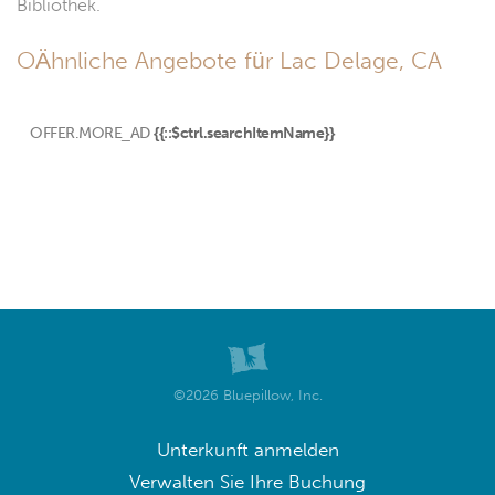
Bibliothek.
OÄhnliche Angebote für Lac Delage, CA
OFFER.MORE_AD
{{::$ctrl.searchItemName}}
©2026 Bluepillow, Inc.
Unterkunft anmelden
Verwalten Sie Ihre Buchung