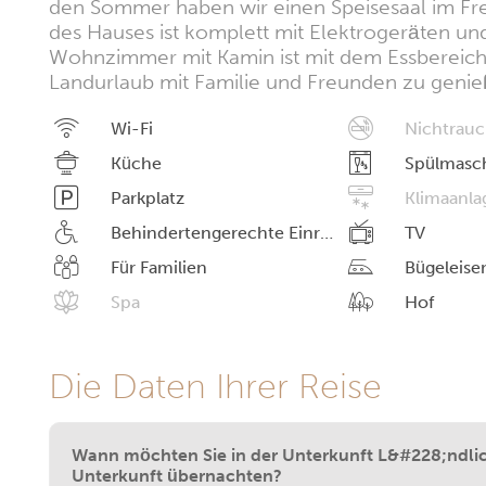
den Sommer haben wir einen Speisesaal im Fre
des Hauses ist komplett mit Elektrogeräten und 
Wohnzimmer mit Kamin ist mit dem Essbereich 
Landurlaub mit Familie und Freunden zu genie
Wi-Fi
Nichtrauc
Küche
Spülmasc
Parkplatz
Klimaanla
Behindertengerechte Einrichtungen
TV
Für Familien
Bügeleise
Spa
Hof
Die Daten Ihrer Reise
Wann möchten Sie in der Unterkunft L&#228;ndli
Unterkunft übernachten?