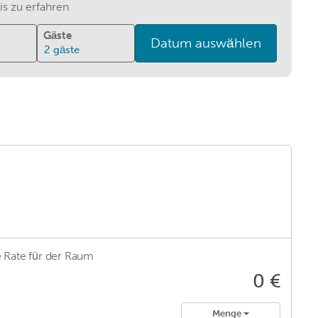
s zu erfahren
Gäste
Datum auswählen
2
gäste
 Rate für
der Raum
0 €
e
Menge