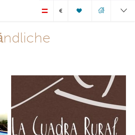
€
ändliche