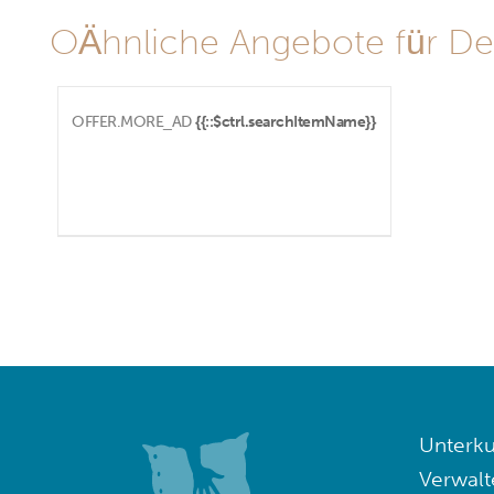
OÄhnliche Angebote für De
OFFER.MORE_AD
{{::$ctrl.searchItemName}}
Unterku
Verwalt