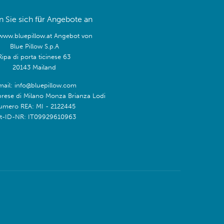
 Sie sich für Angebote an
/www.bluepillow.at Angebot von
Blue Pillow S.p.A
Ripa di porta ticinese 63
20143 Mailand
mail: info@bluepillow.com
prese di Milano Monza Brianza Lodi
umero REA: MI - 2122445
t-ID-NR: IT09929610963