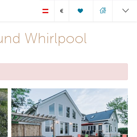
€
 und Whirlpool