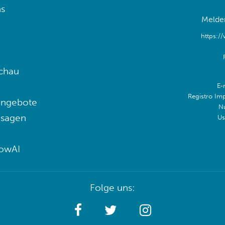
s
Melden
https:/
chau
E-
Registro Im
angebote
N
 sagen
Us
lowAI
Folge uns: