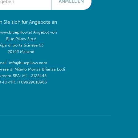
ANMELDEN
 Sie sich für Angebote an
/www.bluepillow.at Angebot von
Blue Pillow S.p.A
Ripa di porta ticinese 63
20143 Mailand
mail: info@bluepillow.com
prese di Milano Monza Brianza Lodi
umero REA: MI - 2122445
t-ID-NR: IT09929610963