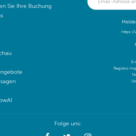
en Sie Ihre Buchung
s
Melden
https:/
chau
E-
Registro Im
angebote
N
 sagen
Us
lowAI
Folge uns: