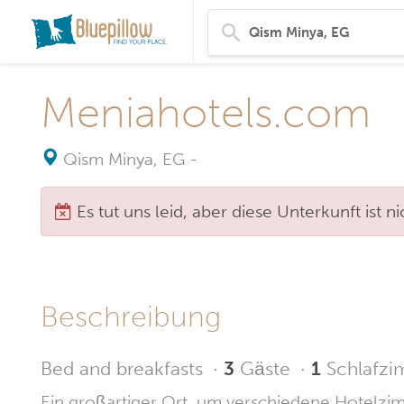
Meniahotels.com
Qism Minya, EG
-
Es tut uns leid, aber diese Unterkunft ist 
Beschreibung
Bed and breakfasts
·
3
Gäste
·
1
Schlafz
Ein großartiger Ort, um verschiedene Hotelzim