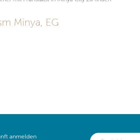
sm Minya, EG
nft anmelden