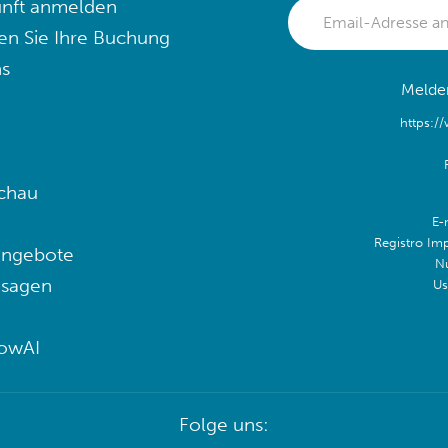
nft anmelden
en Sie Ihre Buchung
s
Melden
https:/
chau
E-
Registro Im
angebote
N
 sagen
Us
lowAI
Folge uns: