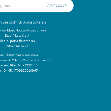
ANMELDEN
 Sie sich für Angebote an
/www.bluepillow.at Angebot von
Blue Pillow S.p.A
Ripa di porta ticinese 63
20143 Mailand
mail: info@bluepillow.com
prese di Milano Monza Brianza Lodi
umero REA: MI - 2122445
t-ID-NR: IT09929610963