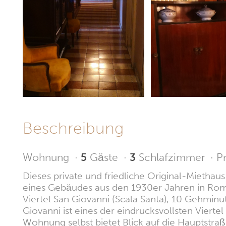
Beschreibung
Wohnung
·
5
Gäste
·
3
Schlafzimmer
·
P
Dieses private und friedliche Original-Mietha
eines Gebäudes aus den 1930er Jahren in Rom
Viertel San Giovanni (Scala Santa), 10 Gehmin
Giovanni ist eines der eindrucksvollsten Vierte
Wohnung selbst bietet Blick auf die Hauptstra