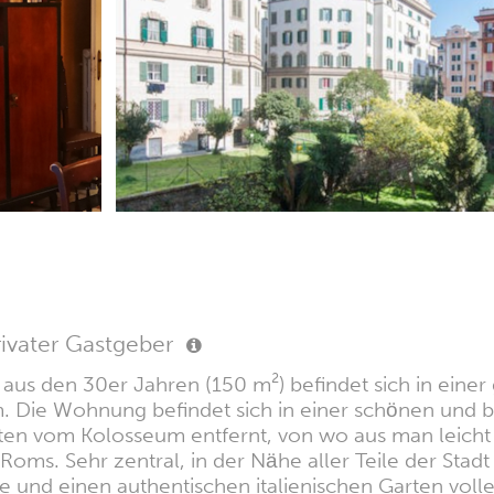
rivater Gastgeber
us aus den 30er Jahren (150 m²) befindet sich in ei
. Die Wohnung befindet sich in einer schönen un
uten vom Kolosseum entfernt, von wo aus man leicht
l Roms. Sehr zentral, in der Nähe aller Teile der St
ße und einen authentischen italienischen Garten vol