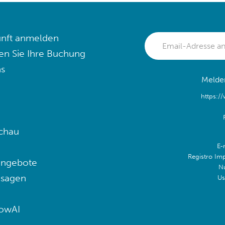
nft anmelden
en Sie Ihre Buchung
s
Melden
https:/
chau
E-
Registro Im
angebote
N
 sagen
Us
lowAI