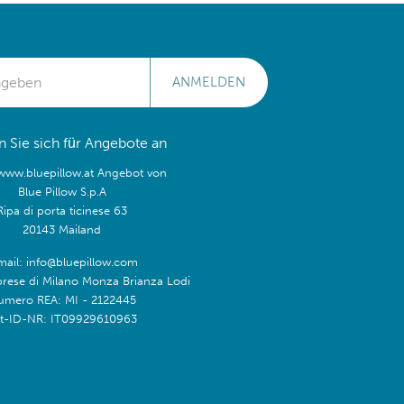
ANMELDEN
 Sie sich für Angebote an
/www.bluepillow.at Angebot von
Blue Pillow S.p.A
Ripa di porta ticinese 63
20143 Mailand
mail: info@bluepillow.com
prese di Milano Monza Brianza Lodi
umero REA: MI - 2122445
t-ID-NR: IT09929610963