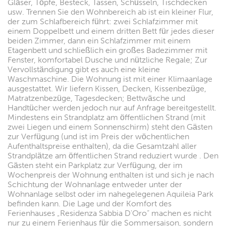
Gläser, Töpfe, Besteck, Tassen, Schüsseln, Tischdecken
usw. Trennen Sie den Wohnbereich ab ist ein kleiner Flur,
der zum Schlafbereich führt: zwei Schlafzimmer mit
einem Doppelbett und einem dritten Bett für jedes dieser
beiden Zimmer, dann ein Schlafzimmer mit einem
Etagenbett und schließlich ein großes Badezimmer mit
Fenster, komfortabel Dusche und nützliche Regale; Zur
Vervollständigung gibt es auch eine kleine
Waschmaschine. Die Wohnung ist mit einer Klimaanlage
ausgestattet. Wir liefern Kissen, Decken, Kissenbezüge,
Matratzenbezüge, Tagesdecken; Bettwäsche und
Handtücher werden jedoch nur auf Anfrage bereitgestellt.
Mindestens ein Strandplatz am öffentlichen Strand (mit
zwei Liegen und einem Sonnenschirm) steht den Gästen
zur Verfügung (und ist im Preis der wöchentlichen
Aufenthaltspreise enthalten), da die Gesamtzahl aller
Strandplätze am öffentlichen Strand reduziert wurde . Den
Gästen steht ein Parkplatz zur Verfügung, der im
Wochenpreis der Wohnung enthalten ist und sich je nach
Schichtung der Wohnanlage entweder unter der
Wohnanlage selbst oder im nahegelegenen Aquileia Park
befinden kann. Die Lage und der Komfort des
Ferienhauses „Residenza Sabbia D'Oro“ machen es nicht
nur zu einem Ferienhaus für die Sommersaison, sondern