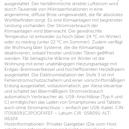
ausgestattet. Der herkömmliche direkte Luftstrom wird
durch Tausende von Mikroperforationen in eine
angenehme, diffuse Brise umgewandelt, die für absolutes
Wohlbefinden sorgt. Es sind Klimaanlagen mit begrenzter
Leistung vorhanden. Der Stromverbrauch der
Klimaanlagen wird überwacht. Die gewünschte
Temperatur ist entweder zu hoch (über 24 °C im Winter)
oder zu niedrig (unter 22 °C im Sommer). Zudem verfügt
die Wohnung über Systeme, die die Klimaanlage
deaktivieren, sobald Fenster und/oder Türen geöffnet
werden. Für behagliche Wärme im Winter ist die
Wohnung mit einer unabhängigen Heizungsanlage mit
Erdgas-Brennwertkessel und hocheffizienten Heizkörpern
ausgestattet. Die Elektroinstallation der Stufe 3 ist mit
Fehlerstromschutzschaltern und einer vorschriftsmäßigen
Erdung ausgestattet, vollautomatisch, per Alexa steuerbar
und schaltet bei übermäßigem Stromverbrauch
automatisch Verbraucher ab. USB-Anschlüsse (Typ A und
C) ermöglichen das Laden von Smartphones und Tablets
auch ohne Stromanschluss – einfach per USB-Kabel. CIN:
IT058091C2POOFAFEF – Latium CIR: 058091-ALT-
06104
Hostinformationen: Privater Gastgeber (Die vom Host