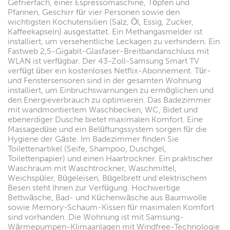
Gefrierfach, einer Espressomaschine, Töpfen und
Pfannen, Geschirr für vier Personen sowie den
wichtigsten Kochutensilien (Salz, Öl, Essig, Zucker,
Kaffeekapseln) ausgestattet. Ein Methangasmelder ist
installiert, um versehentliche Leckagen zu verhindern. Ein
Fastweb 2,5-Gigabit-Glasfaser-Breitbandanschluss mit
WLAN ist verfügbar. Der 43-Zoll-Samsung Smart TV
verfügt über ein kostenloses Netflix-Abonnement. Tür-
und Fenstersensoren sind in der gesamten Wohnung
installiert, um Einbruchswarnungen zu ermöglichen und
den Energieverbrauch zu optimieren. Das Badezimmer
mit wandmontiertem Waschbecken, WC, Bidet und
ebenerdiger Dusche bietet maximalen Komfort. Eine
Massagedüse und ein Belüftungssystem sorgen für die
Hygiene der Gäste. Im Badezimmer finden Sie
Toilettenartikel (Seife, Shampoo, Duschgel,
Toilettenpapier) und einen Haartrockner. Ein praktischer
Waschraum mit Waschtrockner, Waschmittel,
Weichspüler, Bügeleisen, Bügelbrett und elektrischem
Besen steht Ihnen zur Verfügung. Hochwertige
Bettwäsche, Bad- und Küchenwäsche aus Baumwolle
sowie Memory-Schaum-Kissen für maximalen Komfort
sind vorhanden. Die Wohnung ist mit Samsung-
Wärmepumpen-Klimaanlagen mit Windfree-Technologie