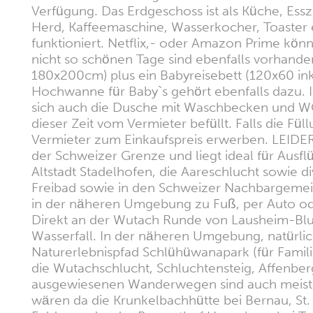
Verfügung. Das Erdgeschoss ist als Küche, Ess
Herd, Kaffeemaschine, Wasserkocher, Toaster e
funktioniert. Netflix,- oder Amazon Prime kön
nicht so schönen Tage sind ebenfalls vorhande
180x200cm) plus ein Babyreisebett (120x60 in
Hochwanne für Baby`s gehört ebenfalls dazu. I
sich auch die Dusche mit Waschbecken und WC.
dieser Zeit vom Vermieter befüllt. Falls die Fü
Vermieter zum Einkaufspreis erwerben. LEIDER
der Schweizer Grenze und liegt ideal für Ausfl
Altstadt Stadelhofen, die Aareschlucht sowie div
Freibad sowie in den Schweizer Nachbargemei
in der näheren Umgebung zu Fuß, per Auto ode
Direkt an der Wutach Runde von Lausheim-Bl
Wasserfall. In der näheren Umgebung, natürli
Naturerlebnispfad Schlühüwanapark (für Famili
die Wutachschlucht, Schluchtensteig, Affenb
ausgewiesenen Wanderwegen sind auch meistens 
wären da die Krunkelbachhütte bei Bernau, St.