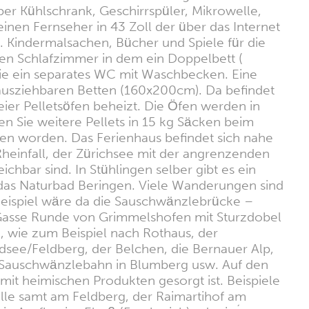
er Kühlschrank, Geschirrspüler, Mikrowelle,
nen Fernseher in 43 Zoll der über das Internet
. Kindermalsachen, Bücher und Spiele für die
den Schlafzimmer in dem ein Doppelbett (
wie ein separates WC mit Waschbecken. Eine
 ausziehbaren Betten (160x200cm). Da befindet
er Pelletsöfen beheizt. Die Öfen werden in
nen Sie weitere Pellets in 15 kg Säcken beim
en worden. Das Ferienhaus befindet sich nahe
Rheinfall, der Zürichsee mit der angrenzenden
ichbar sind. In Stühlingen selber gibt es ein
das Naturbad Beringen. Viele Wanderungen sind
Beispiel wäre da die Sauschwänzlebrücke –
Gasse Runde von Grimmelshofen mit Sturzdobel
, wie zum Beispiel nach Rothaus, der
ldsee/Feldberg, der Belchen, die Bernauer Alp,
e Sauschwänzlebahn in Blumberg usw. Auf den
it heimischen Produkten gesorgt ist. Beispiele
alle samt am Feldberg, der Raimartihof am