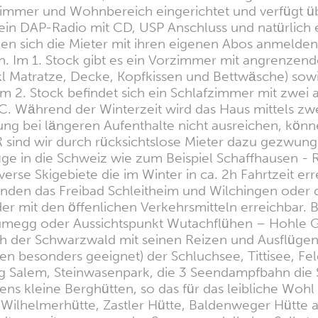
zimmer und Wohnbereich eingerichtet und verfügt üb
in DAP-Radio mit CD, USP Anschluss und natürlich ei
nen sich die Mieter mit ihren eigenen Abos anmelden
n. Im 1. Stock gibt es ein Vorzimmer mit angrenzen
kl Matratze, Decke, Kopfkissen und Bettwäsche) so
m 2. Stock befindet sich ein Schlafzimmer mit zwei
 Während der Winterzeit wird das Haus mittels zwei
llung bei längeren Aufenthalte nicht ausreichen, kön
 sind wir durch rücksichtslose Mieter dazu gezwung
üge in die Schweiz wie zum Beispiel Schaffhausen - 
erse Skigebiete die im Winter in ca. 2h Fahrtzeit erre
nden das Freibad Schleitheim und Wilchingen oder 
r mit den öffenlichen Verkehrsmitteln erreichbar. 
umegg oder Aussichtspunkt Wutachflühen – Hohle 
ch der Schwarzwald mit seinen Reizen und Ausflügen
en besonders geeignet) der Schluchsee, Tittisee, Fe
erg Salem, Steinwasenpark, die 3 Seendampfbahn di
kleine Berghütten, so das für das leibliche Wohl m
 Wilhelmerhütte, Zastler Hütte, Baldenweger Hütte 