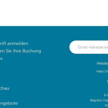
nft anmelden
en Sie Ihre Buchung
s
Melden
https:/
chau
E-
Registro Im
angebote
N