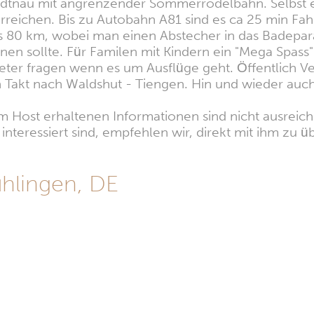
dtnau mit angrenzender Sommerrodelbahn. Selbst ein
rreichen. Bis zu Autobahn A81 sind es ca 25 min Fah
ls 80 km, wobei man einen Abstecher in das Badepara
nen sollte. Für Familen mit Kindern ein "Mega Spas
ter fragen wenn es um Ausflüge geht. Öffentlich Ver
 Takt nach Waldshut - Tiengen. Hin und wieder auch di
 Host erhaltenen Informationen sind nicht ausreiche
nteressiert sind, empfehlen wir, direkt mit ihm zu üb
hlingen, DE