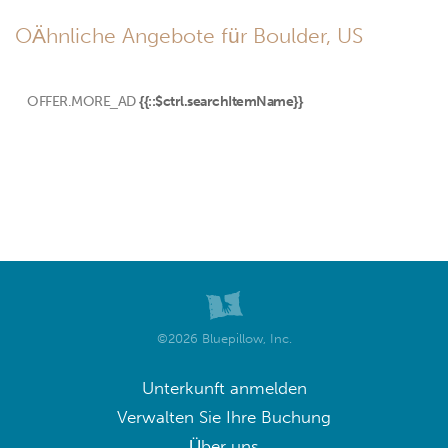
OÄhnliche Angebote für Boulder, US
OFFER.MORE_AD
{{::$ctrl.searchItemName}}
©2026 Bluepillow, Inc.
Unterkunft anmelden
Verwalten Sie Ihre Buchung
Über uns