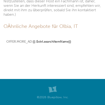
festzustellen, dass dieser Host ein Fachmann ist, daher,
wenn Sie an der Herkunft interessiert sind, empfehlen wir,
direkt mit ihm zu überprüfen, sobald Sie ihn kontaktiert
haben.)
OÄhnliche Angebote für Olbia, IT
OFFER.MORE_AD
{{::$ctrl.searchItemName}}
©2026 Bluepillow, Inc.