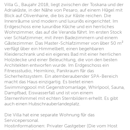
Villa G., Baujahr 2018, liegt zwischen der Toskana und der
Adriaküste, in der Nähe von Pesaro, auf einem Hügel mit
Blick auf Olivenhaine, die bis zur Küste reichen. Die
Innenräume sind modern und luxuriös eingerichtet. Im
Erdgeschoss eine luxuriöse Küche und ein herrliches
Wohnzimmer, das auf die Veranda führt. Im ersten Stock
vier Schlafzimmer, mit ihren Badezimmern und einem
Gästezimmer. Das Master-Schlafzimmer von über 50 m²
verfügt über ein Himmelbett, einen begehbaren
Kleiderschrank und ein eigenes Bad mit einer herrlichen
Holzdecke und einer Beleuchtung, die von den besten
Architekten entworfen wurde. Im Erdgeschoss ein
Fitnessstudio, Heimkino, Panikraum für das
Sicherheitssystem. Ein atemberaubender SPA-Bereich
macht das Haus einzigartig. Es bietet einen
Swimmingpool mit Gegenstromanlage, Whirlpool, Sauna,
Dampfbad, Eiswasserfall und ist von einem
Sternenhimmel mit echten Sternbildern erhellt. Es gibt
auch einen Hubschrauberlandeplatz.
Die Villa hat eine separate Wohnung für das
Servicepersonal.
Hostinformationen: Privater Gastgeber (Die vom Host