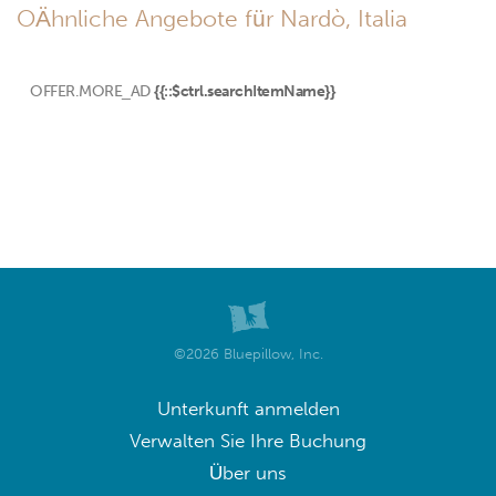
OÄhnliche Angebote für Nardò, Italia
OFFER.MORE_AD
{{::$ctrl.searchItemName}}
©2026 Bluepillow, Inc.
Unterkunft anmelden
Verwalten Sie Ihre Buchung
Über uns