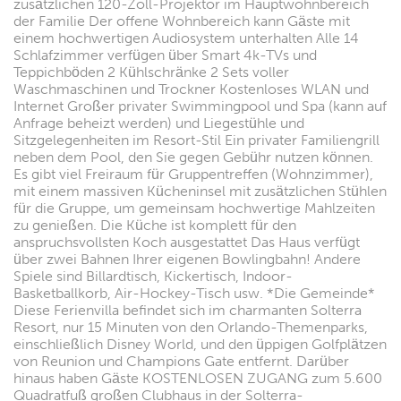
zusätzlichen 120-Zoll-Projektor im Hauptwohnbereich
der Familie Der offene Wohnbereich kann Gäste mit
einem hochwertigen Audiosystem unterhalten Alle 14
Schlafzimmer verfügen über Smart 4k-TVs und
Teppichböden 2 Kühlschränke 2 Sets voller
Waschmaschinen und Trockner Kostenloses WLAN und
Internet Großer privater Swimmingpool und Spa (kann auf
Anfrage beheizt werden) und Liegestühle und
Sitzgelegenheiten im Resort-Stil Ein privater Familiengrill
neben dem Pool, den Sie gegen Gebühr nutzen können.
Es gibt viel Freiraum für Gruppentreffen (Wohnzimmer),
mit einem massiven Kücheninsel mit zusätzlichen Stühlen
für die Gruppe, um gemeinsam hochwertige Mahlzeiten
zu genießen. Die Küche ist komplett für den
anspruchsvollsten Koch ausgestattet Das Haus verfügt
über zwei Bahnen Ihrer eigenen Bowlingbahn! Andere
Spiele sind Billardtisch, Kickertisch, Indoor-
Basketballkorb, Air-Hockey-Tisch usw. *Die Gemeinde*
Diese Ferienvilla befindet sich im charmanten Solterra
Resort, nur 15 Minuten von den Orlando-Themenparks,
einschließlich Disney World, und den üppigen Golfplätzen
von Reunion und Champions Gate entfernt. Darüber
hinaus haben Gäste KOSTENLOSEN ZUGANG zum 5.600
Quadratfuß großen Clubhaus in der Solterra-