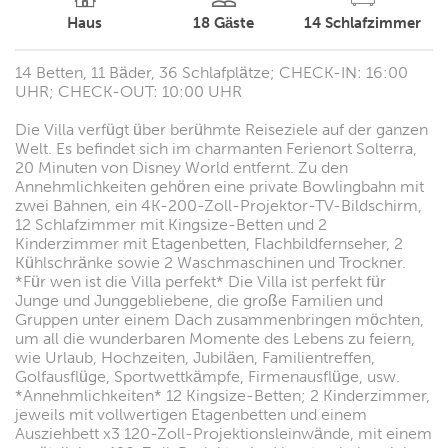
Haus
18
Gäste
14
Schlafzimmer
14 Betten, 11 Bäder, 36 Schlafplätze; CHECK-IN: 16:00
UHR; CHECK-OUT: 10:00 UHR
Die Villa verfügt über berühmte Reiseziele auf der ganzen
Welt. Es befindet sich im charmanten Ferienort Solterra,
20 Minuten von Disney World entfernt. Zu den
Annehmlichkeiten gehören eine private Bowlingbahn mit
zwei Bahnen, ein 4K-200-Zoll-Projektor-TV-Bildschirm,
12 Schlafzimmer mit Kingsize-Betten und 2
Kinderzimmer mit Etagenbetten, Flachbildfernseher, 2
Kühlschränke sowie 2 Waschmaschinen und Trockner.
*Für wen ist die Villa perfekt* Die Villa ist perfekt für
Junge und Junggebliebene, die große Familien und
Gruppen unter einem Dach zusammenbringen möchten,
um all die wunderbaren Momente des Lebens zu feiern,
wie Urlaub, Hochzeiten, Jubiläen, Familientreffen,
Golfausflüge, Sportwettkämpfe, Firmenausflüge, usw.
*Annehmlichkeiten* 12 Kingsize-Betten; 2 Kinderzimmer,
jeweils mit vollwertigen Etagenbetten und einem
Ausziehbett x3 120-Zoll-Projektionsleinwände, mit einem