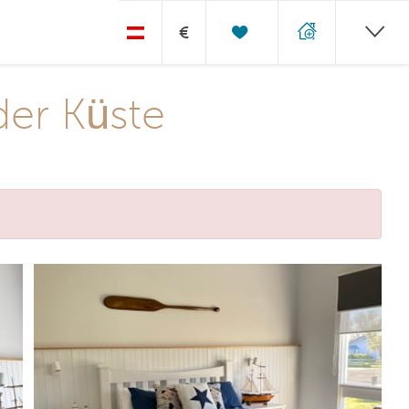
€
der Küste