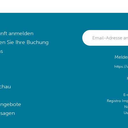
nft anmelden
en Sie Ihre Buchung
s
Melden
https:/
chau
E-
Registro Im
angebote
N
 sagen
Us