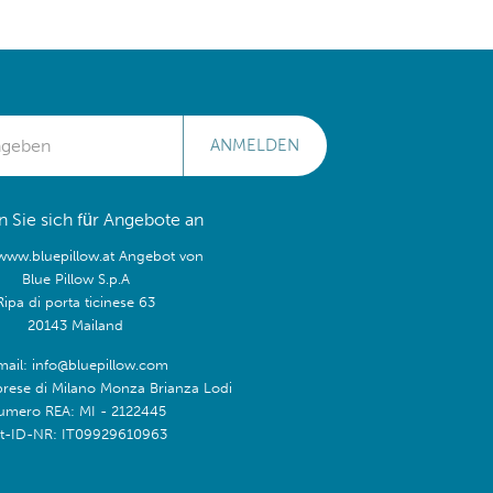
ANMELDEN
 Sie sich für Angebote an
/www.bluepillow.at Angebot von
Blue Pillow S.p.A
Ripa di porta ticinese 63
20143 Mailand
mail: info@bluepillow.com
prese di Milano Monza Brianza Lodi
umero REA: MI - 2122445
t-ID-NR: IT09929610963