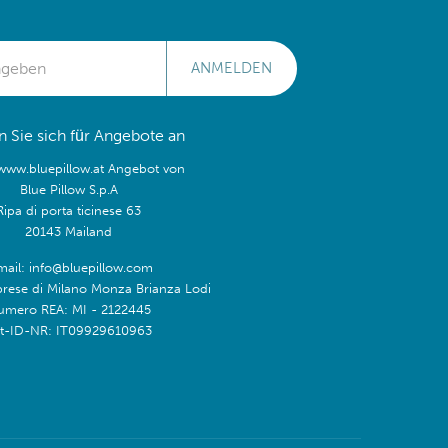
ANMELDEN
 Sie sich für Angebote an
/www.bluepillow.at Angebot von
Blue Pillow S.p.A
Ripa di porta ticinese 63
20143 Mailand
mail: info@bluepillow.com
prese di Milano Monza Brianza Lodi
umero REA: MI - 2122445
t-ID-NR: IT09929610963