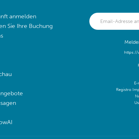
nft anmelden
en Sie Ihre Buchung
s
Melden
https:/
chau
E-
Registro Im
angebote
N
 sagen
Us
lowAI